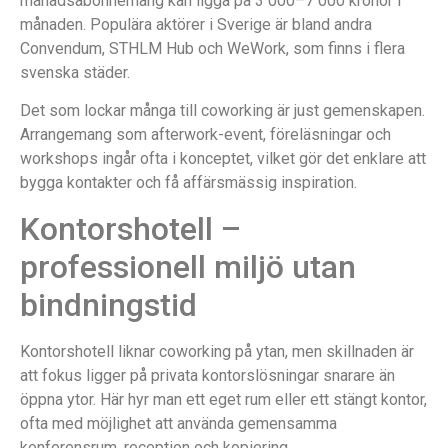
månadsabonnemang kan ligga på 3 000–7 000 kronor i
månaden. Populära aktörer i Sverige är bland andra
Convendum, STHLM Hub och WeWork, som finns i flera
svenska städer.
Det som lockar många till coworking är just gemenskapen.
Arrangemang som afterwork-event, föreläsningar och
workshops ingår ofta i konceptet, vilket gör det enklare att
bygga kontakter och få affärsmässig inspiration.
Kontorshotell –
professionell miljö utan
bindningstid
Kontorshotell liknar coworking på ytan, men skillnaden är
att fokus ligger på privata kontorslösningar snarare än
öppna ytor. Här hyr man ett eget rum eller ett stängt kontor,
ofta med möjlighet att använda gemensamma
konferensrum, reception och kopiering.