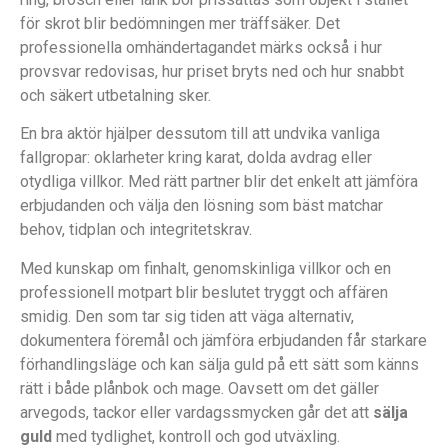
för skrot blir bedömningen mer träffsäker. Det
professionella omhändertagandet märks också i hur
provsvar redovisas, hur priset bryts ned och hur snabbt
och säkert utbetalning sker.
En bra aktör hjälper dessutom till att undvika vanliga
fallgropar: oklarheter kring karat, dolda avdrag eller
otydliga villkor. Med rätt partner blir det enkelt att jämföra
erbjudanden och välja den lösning som bäst matchar
behov, tidplan och integritetskrav.
Med kunskap om finhalt, genomskinliga villkor och en
professionell motpart blir beslutet tryggt och affären
smidig. Den som tar sig tiden att väga alternativ,
dokumentera föremål och jämföra erbjudanden får starkare
förhandlingsläge och kan sälja guld på ett sätt som känns
rätt i både plånbok och mage. Oavsett om det gäller
arvegods, tackor eller vardagssmycken går det att
sälja
guld
med tydlighet, kontroll och god utväxling.