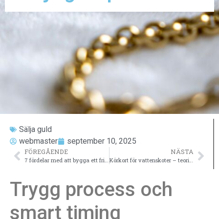
Sälja guld
webmaster
september 10, 2025
FÖREGÅENDE
NÄSTA
7 fördelar med att bygga ett fritidshus istället för att köpa ett befintligt
Körkort för vattenskoter – teori och praktik som fungerar
Trygg process och
smart timing