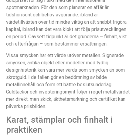
Guldpriset rör sig i takt med den internationella
spotmarknaden. För den som planerar en affär är
tidshorisont och behov avgörande: ibland är
värdetillväxten över tid mindre viktig än att snabbt frigöra
kapital, ibland kan det vara klokt att följa prisutvecklingen
en period. Oavsett tidpunkt är det grunderna – finhalt, vikt
och efterfrågan – som bestämmer ersättningen.
Vissa smycken har ett värde utöver metallen. Signerade
smycken, antika objekt eller modeller med tydlig
designhistorik kan vara mer värda som smycken än som
skrotguld. I de fallen gör en bedömning av både
metallinnehåll och form ett bättre beslutsunderlag.
Guldtackor och investeringsmynt följer i regel metallvärdet
mer direkt, men skick, äkthetsmärkning och certifikat kan
påverka prisbilden.
Karat, stämplar och finhalt i
praktiken