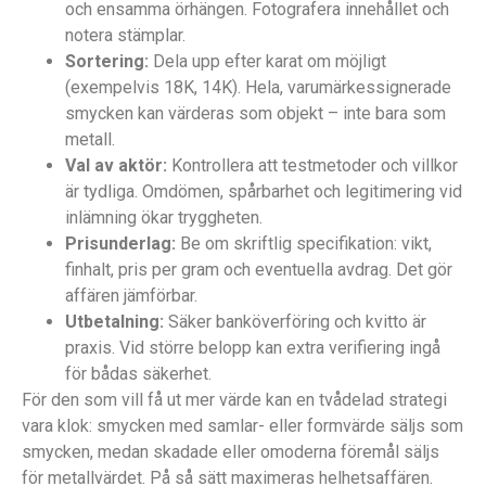
och ensamma örhängen. Fotografera innehållet och
notera stämplar.
Sortering:
Dela upp efter karat om möjligt
(exempelvis 18K, 14K). Hela, varumärkessignerade
smycken kan värderas som objekt – inte bara som
metall.
Val av aktör:
Kontrollera att testmetoder och villkor
är tydliga. Omdömen, spårbarhet och legitimering vid
inlämning ökar tryggheten.
Prisunderlag:
Be om skriftlig specifikation: vikt,
finhalt, pris per gram och eventuella avdrag. Det gör
affären jämförbar.
Utbetalning:
Säker banköverföring och kvitto är
praxis. Vid större belopp kan extra verifiering ingå
för bådas säkerhet.
För den som vill få ut mer värde kan en tvådelad strategi
vara klok: smycken med samlar- eller formvärde säljs som
smycken, medan skadade eller omoderna föremål säljs
för metallvärdet. På så sätt maximeras helhetsaffären.